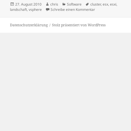
Veröffentlicht
Autor
Kategorien
Schlagwörter
27. August 2010
chris
Software
cluster
,
esx
,
esxi
,
am
zu Netzwerk am umst
landschaft
,
vsphere
Schreibe einen Kommentar
Datenschutzerklärung
Stolz präsentiert von WordPress