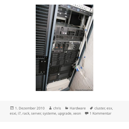
Veröffentlicht
Autor
Kategorien
Schlagwörter
1. Dezember 2010
chris
Hardware
cluster
,
esx
,
am
zu Die Vers
esxi
,
i7
,
rack
,
server
,
systeme
,
upgrade
,
xeon
1 Kommentar