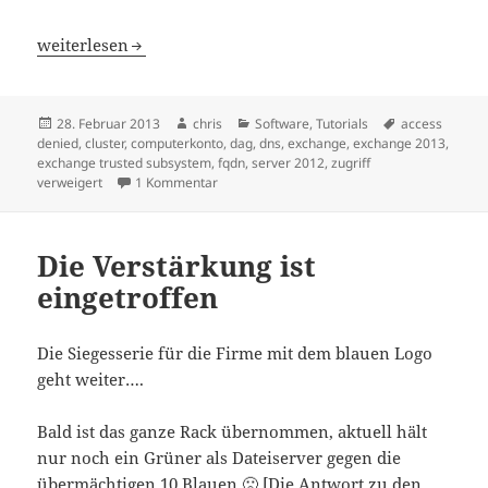
Exchange 2013 DAG – Fehlermeldungen
weiterlesen
Veröffentlicht
Autor
Kategorien
Schlagwörter
28. Februar 2013
chris
Software
,
Tutorials
access
am
denied
,
cluster
,
computerkonto
,
dag
,
dns
,
exchange
,
exchange 2013
,
exchange trusted subsystem
,
fqdn
,
server 2012
,
zugriff
zu Exchange 2013 DAG – Fehlermeldungen
verweigert
1 Kommentar
Die Verstärkung ist
eingetroffen
Die Siegesserie für die Firme mit dem blauen Logo
geht weiter….
Bald ist das ganze Rack übernommen, aktuell hält
nur noch ein Grüner als Dateiserver gegen die
übermächtigen 10 Blauen 🙁 [Die Antwort zu den