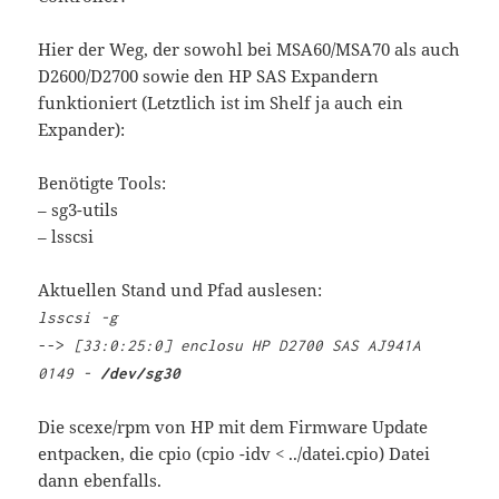
Hier der Weg, der sowohl bei MSA60/MSA70 als auch
D2600/D2700 sowie den HP SAS Expandern
funktioniert (Letztlich ist im Shelf ja auch ein
Expander):
Benötigte Tools:
– sg3-utils
– lsscsi
Aktuellen Stand und Pfad auslesen:
lsscsi -g
-->
[33:0:25:0] enclosu HP D2700 SAS AJ941A
0149 -
/dev/sg30
Die scexe/rpm von HP mit dem Firmware Update
entpacken, die cpio (cpio -idv < ../datei.cpio) Datei
dann ebenfalls.