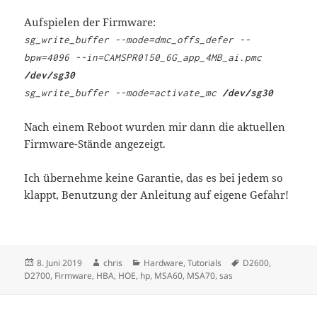
Aufspielen der Firmware:
sg_write_buffer --mode=dmc_offs_defer --
bpw=4096 --in=CAMSPR0150_6G_app_4MB_ai.pmc
/dev/sg30
sg_write_buffer --mode=activate_mc
/dev/sg30
Nach einem Reboot wurden mir dann die aktuellen
Firmware-Stände angezeigt.
Ich übernehme keine Garantie, das es bei jedem so
klappt, Benutzung der Anleitung auf eigene Gefahr!
Veröffentlicht
Autor
Kategorien
Schlagwörter
8. Juni 2019
chris
Hardware
,
Tutorials
D2600
,
am
D2700
,
Firmware
,
HBA
,
HOE
,
hp
,
MSA60
,
MSA70
,
sas