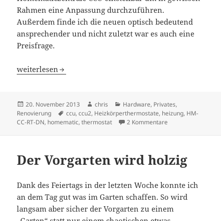
Rahmen eine Anpassung durchzuführen.
Außerdem finde ich die neuen optisch bedeutend
ansprechender und nicht zuletzt war es auch eine
Preisfrage.
Winter-Spass
weiterlesen
Veröffentlicht
Autor
Kategorien
20. November 2013
chris
Hardware
,
Privates
,
am
Schlagwörter
Renovierung
ccu
,
ccu2
,
Heizkörperthermostate
,
heizung
,
HM-
zu Winter-Spass
CC-RT-DN
,
homematic
,
thermostat
2 Kommentare
Der Vorgarten wird holzig
Dank des Feiertags in der letzten Woche konnte ich
an dem Tag gut was im Garten schaffen. So wird
langsam aber sicher der Vorgarten zu einem
„Garten“ statt nur einem chaotischen etwas.