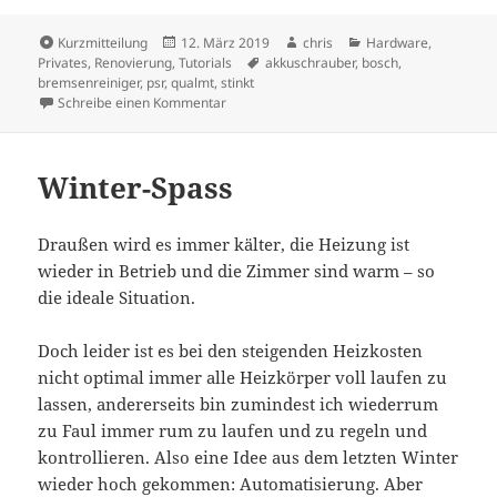
Format
Veröffentlicht
Autor
Kategorien
Kurzmitteilung
12. März 2019
chris
Hardware
,
am
Schlagwörter
Privates
,
Renovierung
,
Tutorials
akkuschrauber
,
bosch
,
bremsenreiniger
,
psr
,
qualmt
,
stinkt
zu Bosch PSR – Qualmt und Stinkt
Schreibe einen Kommentar
Winter-Spass
Draußen wird es immer kälter, die Heizung ist
wieder in Betrieb und die Zimmer sind warm – so
die ideale Situation.
Doch leider ist es bei den steigenden Heizkosten
nicht optimal immer alle Heizkörper voll laufen zu
lassen, andererseits bin zumindest ich wiederrum
zu Faul immer rum zu laufen und zu regeln und
kontrollieren. Also eine Idee aus dem letzten Winter
wieder hoch gekommen: Automatisierung. Aber