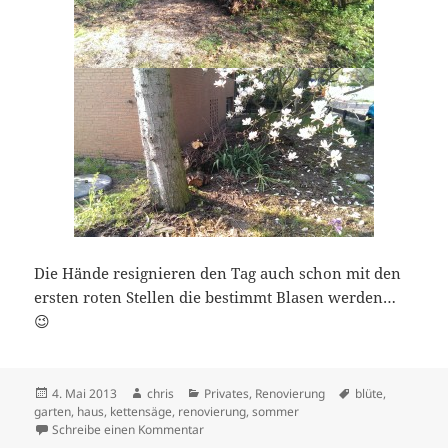
Die Hände resignieren den Tag auch schon mit den
ersten roten Stellen die bestimmt Blasen werden…
😉
Veröffentlicht
Autor
Kategorien
Schlagwörter
4. Mai 2013
chris
Privates
,
Renovierung
blüte
,
am
garten
,
haus
,
kettensäge
,
renovierung
,
sommer
zu Sommer, Sonne, Arbeit…
Schreibe einen Kommentar