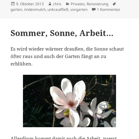
Veröffentlicht
Autor
Kategorien
Schlagwörte
9. Oktober 2013
chris
Privates
,
Renovierung
am
zu Der Vor
garten
,
rindenmulch
,
unkrautfließ
,
vorgarten
1 Kommentar
Sommer, Sonne, Arbeit…
Es wird wieder wärmer draußen, die Sonne schaut
öfter raus und auch der Garten fängt an zu
erblühen.
Allerdings kommt damit auch die Arbeit, zuerst