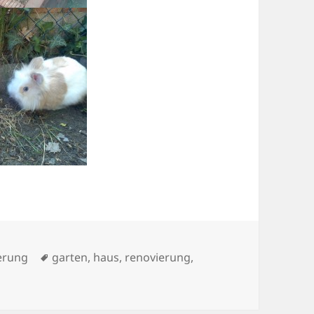
Schlagwörter
erung
garten
,
haus
,
renovierung
,