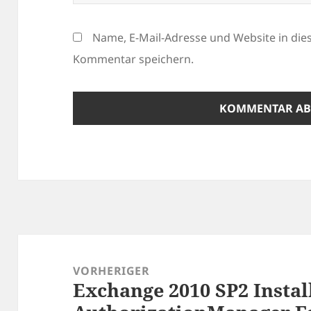
Name, E-Mail-Adresse und Website in di
Kommentar speichern.
Beitragsnavigation
VORHERIGER
Exchange 2010 SP2 Instal
Vorheriger
Beitrag: