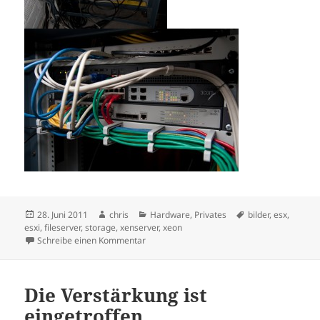
Veröffentlicht
Autor
Kategorien
Schlagwörter
28. Juni 2011
chris
Hardware
,
Privates
bilder
,
esx
,
am
esxi
,
fileserver
,
storage
,
xenserver
,
xeon
zu Hardwarestatus
Schreibe einen Kommentar
Die Verstärkung ist
eingetroffen