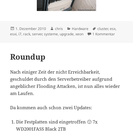
Veröffentlicht
Autor
Kategorien
Schlagwörter
1. Dezember 2010
chris
Hardware
cluster
,
esx
,
am
zu Die Vers
esxi
,
i7
,
rack
,
server
,
systeme
,
upgrade
,
xeon
1 Kommentar
Roundup
Nach einiger Zeit der nicht Erreichbarkeit,
geschuldet durch den Serverbetreiber aufgrund
angeblicher Flooding Attacken, ist nun alles wieder
am Laufen.
Da kommen auch schon zwei Updates:
Die Festplatten sind eingetroffen 🙂 7x
WD2001FASS Black 2TB