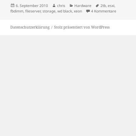
Veröffentlicht
Autor
Kategorien
Schlagwörter
6. September 2010
chris
Hardware
2tb
,
esxi
,
am
zu Roundup
fbdimm
,
fileserver
,
storage
,
wd black
,
xeon
4 Kommentare
Datenschutzerklärung
Stolz präsentiert von WordPress