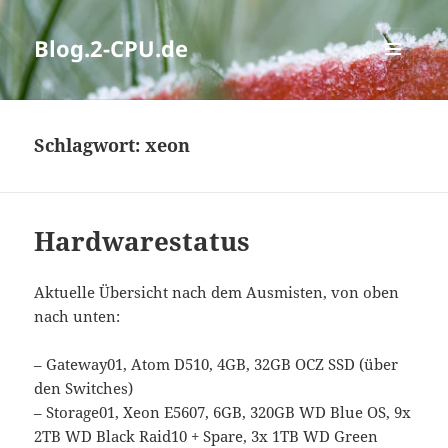
Blog.2-CPU.de
MENÜ
UND
WIDGETS
Schlagwort:
xeon
Hardwarestatus
Aktuelle Übersicht nach dem Ausmisten, von oben
nach unten:
– Gateway01, Atom D510, 4GB, 32GB OCZ SSD (über
den Switches)
– Storage01, Xeon E5607, 6GB, 320GB WD Blue OS, 9x
2TB WD Black Raid10 + Spare, 3x 1TB WD Green