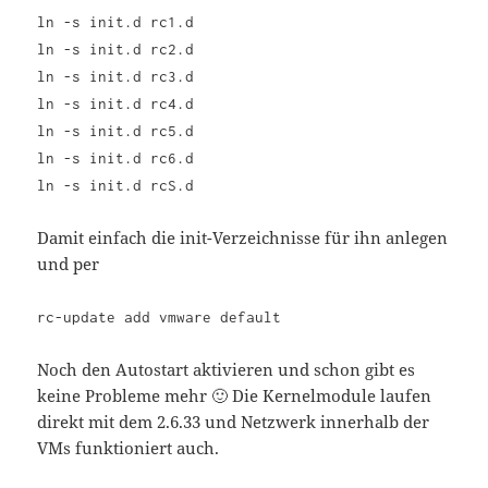
ln -s init.d rc1.d
ln -s init.d rc2.d
ln -s init.d rc3.d
ln -s init.d rc4.d
ln -s init.d rc5.d
ln -s init.d rc6.d
ln -s init.d rcS.d
Damit einfach die init-Verzeichnisse für ihn anlegen
und per
rc-update add vmware default
Noch den Autostart aktivieren und schon gibt es
keine Probleme mehr 🙂 Die Kernelmodule laufen
direkt mit dem 2.6.33 und Netzwerk innerhalb der
VMs funktioniert auch.