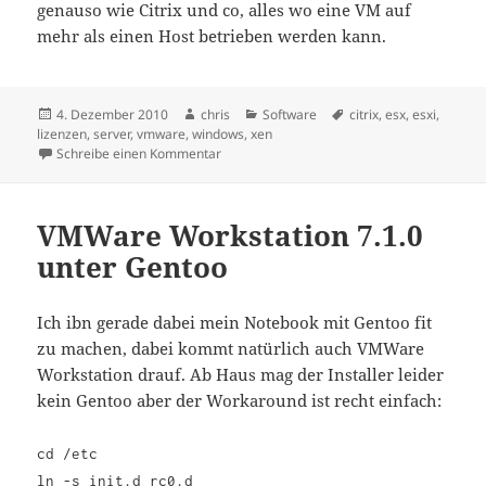
genauso wie Citrix und co, alles wo eine VM auf
mehr als einen Host betrieben werden kann.
Veröffentlicht
Autor
Kategorien
Schlagwörter
4. Dezember 2010
chris
Software
citrix
,
esx
,
esxi
,
am
lizenzen
,
server
,
vmware
,
windows
,
xen
zu Lizenzierung in der Virtualisierung
Schreibe einen Kommentar
VMWare Workstation 7.1.0
unter Gentoo
Ich ibn gerade dabei mein Notebook mit Gentoo fit
zu machen, dabei kommt natürlich auch VMWare
Workstation drauf. Ab Haus mag der Installer leider
kein Gentoo aber der Workaround ist recht einfach:
cd /etc
ln -s init.d rc0.d