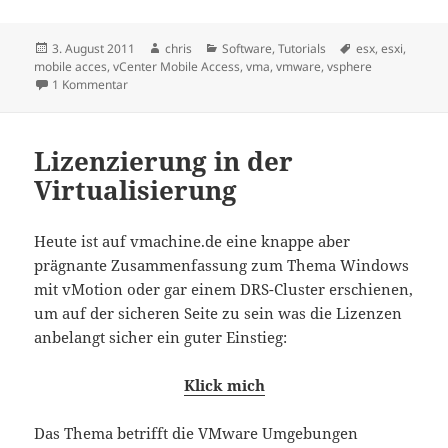
Veröffentlicht
Autor
Kategorien
Schlagwörter
3. August 2011
chris
Software
,
Tutorials
esx
,
esxi
,
am
mobile acces
,
vCenter Mobile Access
,
vma
,
vmware
,
vsphere
zu vCenter Mobile Access
1 Kommentar
Lizenzierung in der
Virtualisierung
Heute ist auf vmachine.de eine knappe aber
prägnante Zusammenfassung zum Thema Windows
mit vMotion oder gar einem DRS-Cluster erschienen,
um auf der sicheren Seite zu sein was die Lizenzen
anbelangt sicher ein guter Einstieg:
Klick mich
Das Thema betrifft die VMware Umgebungen