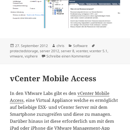
Veröffentlicht
Autor
Kategorien
Schlagwörter
27. September 2012
chris
Software
am
protectedstorage
,
server 2012
,
server 8
,
vcenter
,
vcenter 5.1
,
zu VMware Virtual Cente
vmware
,
vsphere
Schreibe einen Kommentar
vCenter Mobile Access
In den VMware Labs gibt es den
vCenter Mobile
Access
, eine Virtual Appliance welche es ermöglicht
auf beliebige ESX- und vCenter Server mit dem
Smartphone zuzugreifen und diese zu managen.
Darüber hinaus ist diese erforderlich um mit dem
iPad oder iPhone die VMware Management-App