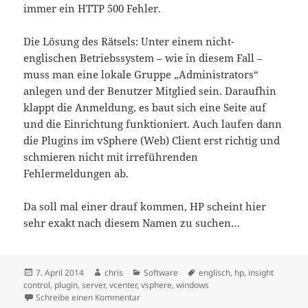
immer ein HTTP 500 Fehler.
Die Lösung des Rätsels: Unter einem nicht-
englischen Betriebssystem – wie in diesem Fall –
muss man eine lokale Gruppe „Administrators“
anlegen und der Benutzer Mitglied sein. Daraufhin
klappt die Anmeldung, es baut sich eine Seite auf
und die Einrichtung funktioniert. Auch laufen dann
die Plugins im vSphere (Web) Client erst richtig und
schmieren nicht mit irreführenden
Fehlermeldungen ab.
Da soll mal einer drauf kommen, HP scheint hier
sehr exakt nach diesem Namen zu suchen…
Veröffentlicht
Autor
Kategorien
Schlagwörter
7. April 2014
chris
Software
englisch
,
hp
,
insight
am
control
,
plugin
,
server
,
vcenter
,
vsphere
,
windows
zu HP Insight Control
Schreibe einen Kommentar