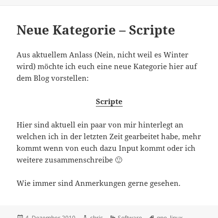
Neue Kategorie – Scripte
Aus aktuellem Anlass (Nein, nicht weil es Winter
wird) möchte ich euch eine neue Kategorie hier auf
dem Blog vorstellen:
Scripte
Hier sind aktuell ein paar von mir hinterlegt an
welchen ich in der letzten Zeit gearbeitet habe, mehr
kommt wenn von euch dazu Input kommt oder ich
weitere zusammenschreibe 🙂
Wie immer sind Anmerkungen gerne gesehen.
Veröffentlicht
Autor
Kategorien
Schlagwörter
4. Dezember 2010
chris
Software
gpo
,
linux
,