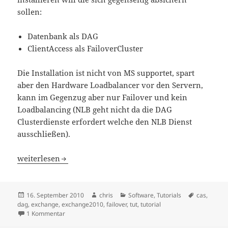
sollen:
Datenbank als DAG
ClientAccess als FailoverCluster
Die Installation ist nicht von MS supportet, spart
aber den Hardware Loadbalancer vor den Servern,
kann im Gegenzug aber nur Failover und kein
Loadbalancing (NLB geht nicht da die DAG
Clusterdienste erfordert welche den NLB Dienst
ausschließen).
Exchange CAS in Failover
weiterlesen
Veröffentlicht
Autor
Kategorien
Schlagwört
16. September 2010
chris
Software
,
Tutorials
cas
,
am
dag
,
exchange
,
exchange2010
,
failover
,
tut
,
tutorial
zu Exchange CAS in Failover
1 Kommentar