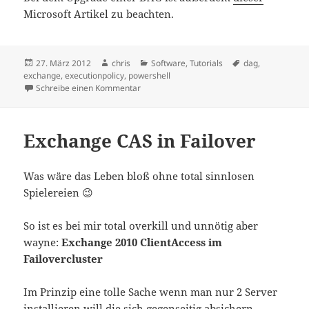
Microsoft Artikel zu beachten.
Veröffentlicht
Autor
Kategorien
Schlagwörter
27. März 2012
chris
Software
,
Tutorials
dag
,
am
exchange
,
executionpolicy
,
powershell
zu Exchange 2010 SP2 Installation – Author
Schreibe einen Kommentar
Exchange CAS in Failover
Was wäre das Leben bloß ohne total sinnlosen
Spielereien 😉
So ist es bei mir total overkill und unnötig aber
wayne:
Exchange 2010 ClientAccess im
Failovercluster
Im Prinzip eine tolle Sache wenn man nur 2 Server
installieren will die sich gegenseitig absichern