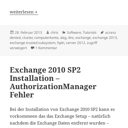
Exchange 2013 DAG – Fehlermeldungen
weiterlesen
Veröffentlicht
Autor
Kategorien
Schlagwörter
28. Februar 2013
chris
Software
,
Tutorials
access
am
denied
,
cluster
,
computerkonto
,
dag
,
dns
,
exchange
,
exchange 2013
,
exchange trusted subsystem
,
fqdn
,
server 2012
,
zugriff
zu Exchange 2013 DAG – Fehlermeldungen
verweigert
1 Kommentar
Exchange 2010 SP2
Installation –
AuthorizationManager
Fehler
Bei der Installation von Exchange 2010 SP2 kann es
vorkommeen das das Exchange Setup – natürlich
nachdem die Exchange Daten entfernt wurden –