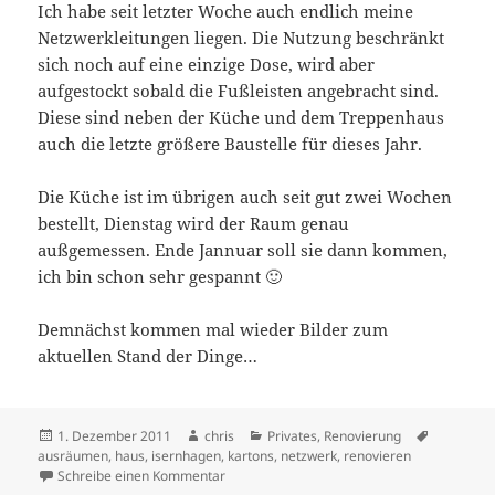
Ich habe seit letzter Woche auch endlich meine
Netzwerkleitungen liegen. Die Nutzung beschränkt
sich noch auf eine einzige Dose, wird aber
aufgestockt sobald die Fußleisten angebracht sind.
Diese sind neben der Küche und dem Treppenhaus
auch die letzte größere Baustelle für dieses Jahr.
Die Küche ist im übrigen auch seit gut zwei Wochen
bestellt, Dienstag wird der Raum genau
außgemessen. Ende Jannuar soll sie dann kommen,
ich bin schon sehr gespannt 🙂
Demnächst kommen mal wieder Bilder zum
aktuellen Stand der Dinge…
Veröffentlicht
Autor
Kategorien
Schlagwör
1. Dezember 2011
chris
Privates
,
Renovierung
am
ausräumen
,
haus
,
isernhagen
,
kartons
,
netzwerk
,
renovieren
zu Es gibt Netzwerk :-)
Schreibe einen Kommentar