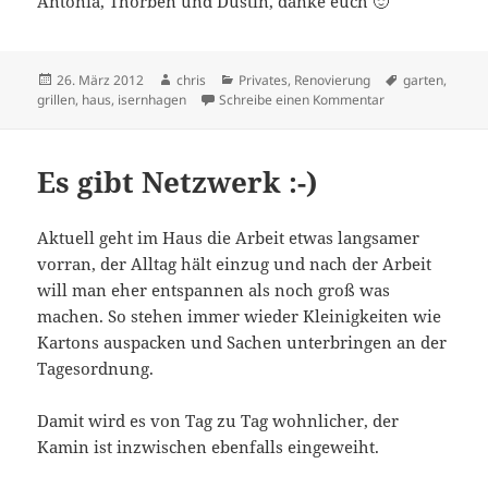
Antonia, Thorben und Dustin, danke euch 🙂
Veröffentlicht
Autor
Kategorien
Schlagwörter
26. März 2012
chris
Privates
,
Renovierung
garten
,
am
zu Ergebnisse
grillen
,
haus
,
isernhagen
Schreibe einen Kommentar
Es gibt Netzwerk :-)
Aktuell geht im Haus die Arbeit etwas langsamer
vorran, der Alltag hält einzug und nach der Arbeit
will man eher entspannen als noch groß was
machen. So stehen immer wieder Kleinigkeiten wie
Kartons auspacken und Sachen unterbringen an der
Tagesordnung.
Damit wird es von Tag zu Tag wohnlicher, der
Kamin ist inzwischen ebenfalls eingeweiht.