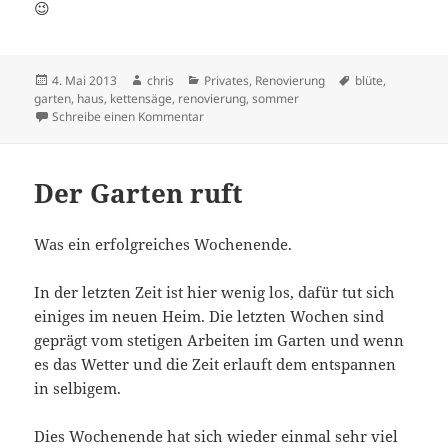
😉
Veröffentlicht
Autor
Kategorien
Schlagwörter
4. Mai 2013
chris
Privates
,
Renovierung
blüte
,
am
garten
,
haus
,
kettensäge
,
renovierung
,
sommer
zu Sommer, Sonne, Arbeit…
Schreibe einen Kommentar
Der Garten ruft
Was ein erfolgreiches Wochenende.
In der letzten Zeit ist hier wenig los, dafür tut sich
einiges im neuen Heim. Die letzten Wochen sind
geprägt vom stetigen Arbeiten im Garten und wenn
es das Wetter und die Zeit erlauft dem entspannen
in selbigem.
Dies Wochenende hat sich wieder einmal sehr viel