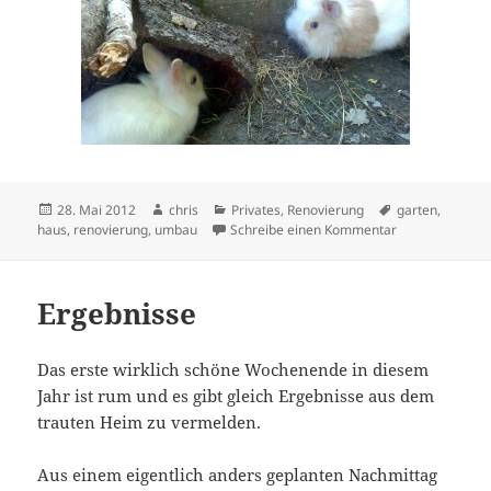
Veröffentlicht
Autor
Kategorien
Schlagwörter
28. Mai 2012
chris
Privates
,
Renovierung
garten
,
am
zu Der Garten r
haus
,
renovierung
,
umbau
Schreibe einen Kommentar
Ergebnisse
Das erste wirklich schöne Wochenende in diesem
Jahr ist rum und es gibt gleich Ergebnisse aus dem
trauten Heim zu vermelden.
Aus einem eigentlich anders geplanten Nachmittag