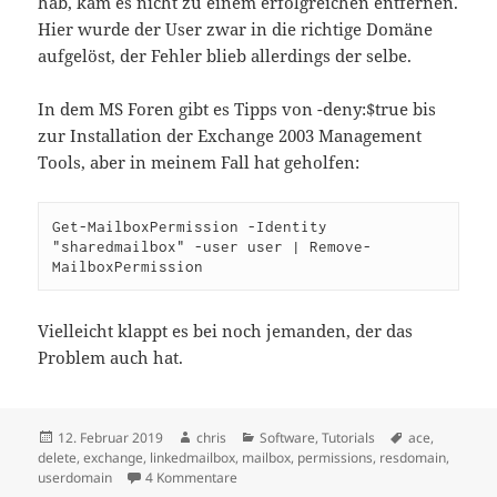
hab, kam es nicht zu einem erfolgreichen entfernen.
Hier wurde der User zwar in die richtige Domäne
aufgelöst, der Fehler blieb allerdings der selbe.
In dem MS Foren gibt es Tipps von -deny:$true bis
zur Installation der Exchange 2003 Management
Tools, aber in meinem Fall hat geholfen:
Get-MailboxPermission -Identity 
"sharedmailbox" -user user | Remove-
MailboxPermission
Vielleicht klappt es bei noch jemanden, der das
Problem auch hat.
Veröffentlicht
Autor
Kategorien
Schlagwörter
12. Februar 2019
chris
Software
,
Tutorials
ace
,
am
delete
,
exchange
,
linkedmailbox
,
mailbox
,
permissions
,
resdomain
,
zu Exchange 201x – ACE doesn’t exist
userdomain
4 Kommentare