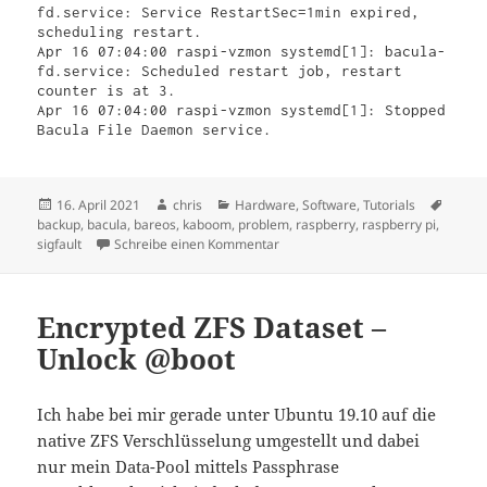
fd.service: Service RestartSec=1min expired, 
scheduling restart.

Apr 16 07:04:00 raspi-vzmon systemd[1]: bacula-
fd.service: Scheduled restart job, restart 
counter is at 3.

Apr 16 07:04:00 raspi-vzmon systemd[1]: Stopped 
Veröffentlicht
Autor
Kategorien
Schla
16. April 2021
chris
Hardware
,
Software
,
Tutorials
am
backup
,
bacula
,
bareos
,
kaboom
,
problem
,
raspberry
,
raspberry pi
,
zu Raspberry Pi und Bacula…
sigfault
Schreibe einen Kommentar
Encrypted ZFS Dataset –
Unlock @boot
Ich habe bei mir gerade unter Ubuntu 19.10 auf die
native ZFS Verschlüsselung umgestellt und dabei
nur mein Data-Pool mittels Passphrase