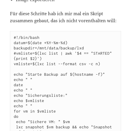
Für diese Schritte hab ich mir mal ein Skript
zusammen gebaut, das ich nicht vorenthalten will:
#!/bin/bash

datum=$(date +%Y-%m-%d)

backupdir=/mnt/data/backup/lxd

#vmliste=$(lxc list | awk '$4 == "STARTED" 
{print $2}')

vmliste=$(lxc list --format csv -c n)

echo "Starte Backup auf $(hostname -f)"

echo " "

date

echo " "

echo "Sicherungsliste:"

echo $vmliste

echo " "

for vm in $vmliste

do

 echo "Sichere VM: " $vm

 lxc snapshot $vm backup && echo "Snapshot 