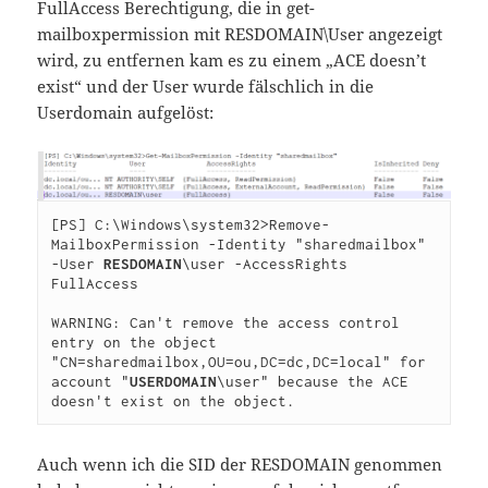
FullAccess Berechtigung, die in get-
mailboxpermission mit RESDOMAIN\User angezeigt
wird, zu entfernen kam es zu einem „ACE doesn’t
exist“ und der User wurde fälschlich in die
Userdomain aufgelöst:
[PS] C:\Windows\system32>Remove-
MailboxPermission -Identity "sharedmailbox" 
-User 
RESDOMAIN
\user -AccessRights 
FullAccess
WARNING: Can't remove the access control 
entry on the object 
"CN=sharedmailbox,OU=ou,DC=dc,DC=local" for 
account "
USERDOMAIN
\user" because the ACE 
doesn't exist on the object.
Auch wenn ich die SID der RESDOMAIN genommen