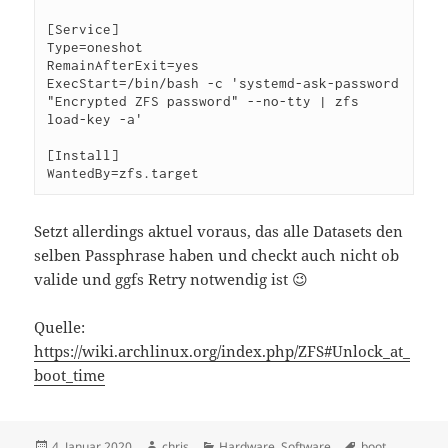
[Service]

Type=oneshot

RemainAfterExit=yes

ExecStart=/bin/bash -c 'systemd-ask-password 
"Encrypted ZFS password" --no-tty | zfs 
load-key -a'

[Install]

WantedBy=zfs.target
Setzt allerdings aktuel voraus, das alle Datasets den
selben Passphrase haben und checkt auch nicht ob
valide und ggfs Retry notwendig ist 😉
Quelle:
https://wiki.archlinux.org/index.php/ZFS#Unlock_at_
boot_time
Veröffentlicht
Autor
Kategorien
Schlagwörter
4. Januar 2020
chris
Hardware
,
Software
boot
,