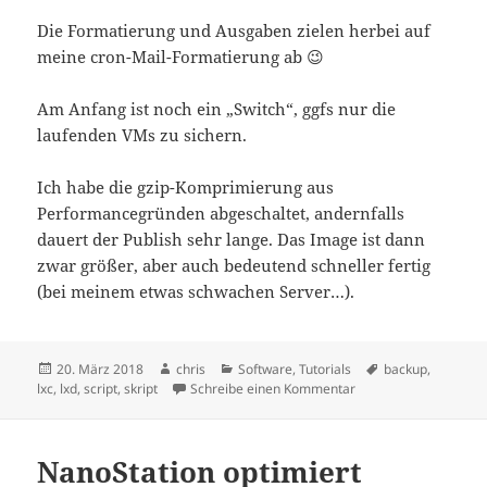
Die Formatierung und Ausgaben zielen herbei auf
meine cron-Mail-Formatierung ab 😉
Am Anfang ist noch ein „Switch“, ggfs nur die
laufenden VMs zu sichern.
Ich habe die gzip-Komprimierung aus
Performancegründen abgeschaltet, andernfalls
dauert der Publish sehr lange. Das Image ist dann
zwar größer, aber auch bedeutend schneller fertig
(bei meinem etwas schwachen Server…).
Veröffentlicht
Autor
Kategorien
Schlagwörter
20. März 2018
chris
Software
,
Tutorials
backup
,
am
zu Sicherung von LXD
lxc
,
lxd
,
script
,
skript
Schreibe einen Kommentar
NanoStation optimiert