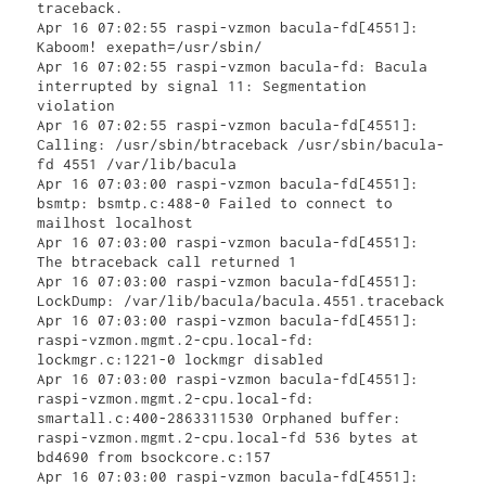
traceback.

Apr 16 07:02:55 raspi-vzmon bacula-fd[4551]: 
Kaboom! exepath=/usr/sbin/

Apr 16 07:02:55 raspi-vzmon bacula-fd: Bacula 
interrupted by signal 11: Segmentation 
violation

Apr 16 07:02:55 raspi-vzmon bacula-fd[4551]: 
Calling: /usr/sbin/btraceback /usr/sbin/bacula-
fd 4551 /var/lib/bacula

Apr 16 07:03:00 raspi-vzmon bacula-fd[4551]: 
bsmtp: bsmtp.c:488-0 Failed to connect to 
mailhost localhost

Apr 16 07:03:00 raspi-vzmon bacula-fd[4551]: 
The btraceback call returned 1

Apr 16 07:03:00 raspi-vzmon bacula-fd[4551]: 
LockDump: /var/lib/bacula/bacula.4551.traceback

Apr 16 07:03:00 raspi-vzmon bacula-fd[4551]: 
raspi-vzmon.mgmt.2-cpu.local-fd: 
lockmgr.c:1221-0 lockmgr disabled

Apr 16 07:03:00 raspi-vzmon bacula-fd[4551]: 
raspi-vzmon.mgmt.2-cpu.local-fd: 
smartall.c:400-2863311530 Orphaned buffer: 
raspi-vzmon.mgmt.2-cpu.local-fd 536 bytes at 
bd4690 from bsockcore.c:157

Apr 16 07:03:00 raspi-vzmon bacula-fd[4551]: 