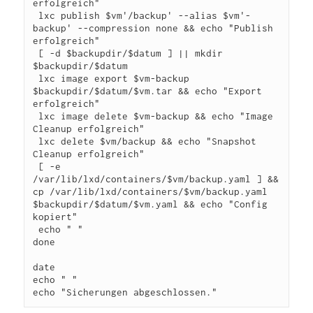
erfolgreich"

 lxc publish $vm'/backup' --alias $vm'-
backup' --compression none && echo "Publish 
erfolgreich"

 [ -d $backupdir/$datum ] || mkdir 
$backupdir/$datum

 lxc image export $vm-backup 
$backupdir/$datum/$vm.tar && echo "Export 
erfolgreich"

 lxc image delete $vm-backup && echo "Image 
Cleanup erfolgreich"

 lxc delete $vm/backup && echo "Snapshot 
Cleanup erfolgreich"

 [ -e 
/var/lib/lxd/containers/$vm/backup.yaml ] && 
cp /var/lib/lxd/containers/$vm/backup.yaml 
$backupdir/$datum/$vm.yaml && echo "Config 
kopiert"

 echo " "

done

date

echo " "

echo "Sicherungen abgeschlossen."