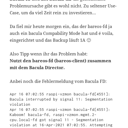
Problemursache gibt es wohl nicht. Zu seltener Use-
Case, um da viel Zeit rein zu investieren…
Da fiel mir heute morgen ein, das der bareos-fd ja
auch ein bacula Compability Mode hat und é voila,
eingerichtet und das Backup läuft 1A 🙂
Also Tipp wenn ihr das Problem habt:
Nutzt den bareos-fd (bareos-client) zusammen
mit dem Bacula Director.
Anbei noch die Fehlermeldung vom Bacula FD:
Apr 16 07:02:55 raspi-vzmon bacula-fd[4551]: 
Bacula interrupted by signal 11: Segmentation 
violation

Apr 16 07:02:55 raspi-vzmon bacula-fd[4551]: 
Kaboom! bacula-fd, raspi-vzmon.mgmt.2-
cpu.local-fd got signal 11 - Segmentation 
violation at 16-Apr-2021 07:02:55. Attempting 