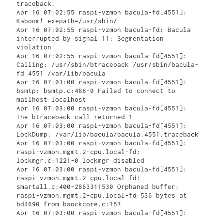
traceback.

Apr 16 07:02:55 raspi-vzmon bacula-fd[4551]: 
Kaboom! exepath=/usr/sbin/

Apr 16 07:02:55 raspi-vzmon bacula-fd: Bacula 
interrupted by signal 11: Segmentation 
violation

Apr 16 07:02:55 raspi-vzmon bacula-fd[4551]: 
Calling: /usr/sbin/btraceback /usr/sbin/bacula-
fd 4551 /var/lib/bacula

Apr 16 07:03:00 raspi-vzmon bacula-fd[4551]: 
bsmtp: bsmtp.c:488-0 Failed to connect to 
mailhost localhost

Apr 16 07:03:00 raspi-vzmon bacula-fd[4551]: 
The btraceback call returned 1

Apr 16 07:03:00 raspi-vzmon bacula-fd[4551]: 
LockDump: /var/lib/bacula/bacula.4551.traceback

Apr 16 07:03:00 raspi-vzmon bacula-fd[4551]: 
raspi-vzmon.mgmt.2-cpu.local-fd: 
lockmgr.c:1221-0 lockmgr disabled

Apr 16 07:03:00 raspi-vzmon bacula-fd[4551]: 
raspi-vzmon.mgmt.2-cpu.local-fd: 
smartall.c:400-2863311530 Orphaned buffer: 
raspi-vzmon.mgmt.2-cpu.local-fd 536 bytes at 
bd4690 from bsockcore.c:157

Apr 16 07:03:00 raspi-vzmon bacula-fd[4551]: 