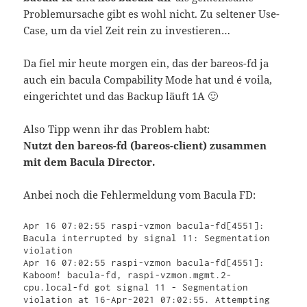
Problemursache gibt es wohl nicht. Zu seltener Use-
Case, um da viel Zeit rein zu investieren…
Da fiel mir heute morgen ein, das der bareos-fd ja
auch ein bacula Compability Mode hat und é voila,
eingerichtet und das Backup läuft 1A 🙂
Also Tipp wenn ihr das Problem habt:
Nutzt den bareos-fd (bareos-client) zusammen
mit dem Bacula Director.
Anbei noch die Fehlermeldung vom Bacula FD:
Apr 16 07:02:55 raspi-vzmon bacula-fd[4551]: 
Bacula interrupted by signal 11: Segmentation 
violation

Apr 16 07:02:55 raspi-vzmon bacula-fd[4551]: 
Kaboom! bacula-fd, raspi-vzmon.mgmt.2-
cpu.local-fd got signal 11 - Segmentation 
violation at 16-Apr-2021 07:02:55. Attempting 