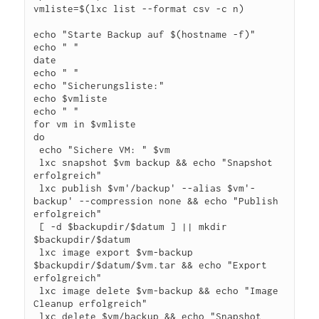
vmliste=$(lxc list --format csv -c n)

echo "Starte Backup auf $(hostname -f)"

echo " "

date

echo " "

echo "Sicherungsliste:"

echo $vmliste

echo " "

for vm in $vmliste

do

 echo "Sichere VM: " $vm

 lxc snapshot $vm backup && echo "Snapshot 
erfolgreich"

 lxc publish $vm'/backup' --alias $vm'-
backup' --compression none && echo "Publish 
erfolgreich"

 [ -d $backupdir/$datum ] || mkdir 
$backupdir/$datum

 lxc image export $vm-backup 
$backupdir/$datum/$vm.tar && echo "Export 
erfolgreich"

 lxc image delete $vm-backup && echo "Image 
Cleanup erfolgreich"

 lxc delete $vm/backup && echo "Snapshot 