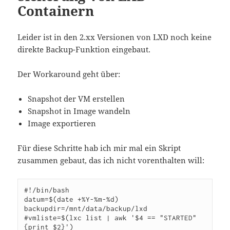
Containern
Leider ist in den 2.xx Versionen von LXD noch keine
direkte Backup-Funktion eingebaut.
Der Workaround geht über:
Snapshot der VM erstellen
Snapshot in Image wandeln
Image exportieren
Für diese Schritte hab ich mir mal ein Skript
zusammen gebaut, das ich nicht vorenthalten will:
#!/bin/bash

datum=$(date +%Y-%m-%d)

backupdir=/mnt/data/backup/lxd

#vmliste=$(lxc list | awk '$4 == "STARTED" 
{print $2}')
