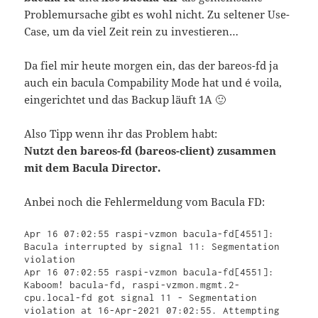
Problemursache gibt es wohl nicht. Zu seltener Use-
Case, um da viel Zeit rein zu investieren…
Da fiel mir heute morgen ein, das der bareos-fd ja
auch ein bacula Compability Mode hat und é voila,
eingerichtet und das Backup läuft 1A 🙂
Also Tipp wenn ihr das Problem habt:
Nutzt den bareos-fd (bareos-client) zusammen
mit dem Bacula Director.
Anbei noch die Fehlermeldung vom Bacula FD:
Apr 16 07:02:55 raspi-vzmon bacula-fd[4551]: 
Bacula interrupted by signal 11: Segmentation 
violation

Apr 16 07:02:55 raspi-vzmon bacula-fd[4551]: 
Kaboom! bacula-fd, raspi-vzmon.mgmt.2-
cpu.local-fd got signal 11 - Segmentation 
violation at 16-Apr-2021 07:02:55. Attempting 