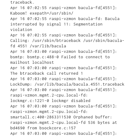
traceback.

Apr 16 07:02:55 raspi-vzmon bacula-fd[4551]: 
Kaboom! exepath=/usr/sbin/

Apr 16 07:02:55 raspi-vzmon bacula-fd: Bacula 
interrupted by signal 11: Segmentation 
violation

Apr 16 07:02:55 raspi-vzmon bacula-fd[4551]: 
Calling: /usr/sbin/btraceback /usr/sbin/bacula-
fd 4551 /var/lib/bacula

Apr 16 07:03:00 raspi-vzmon bacula-fd[4551]: 
bsmtp: bsmtp.c:488-0 Failed to connect to 
mailhost localhost

Apr 16 07:03:00 raspi-vzmon bacula-fd[4551]: 
The btraceback call returned 1

Apr 16 07:03:00 raspi-vzmon bacula-fd[4551]: 
LockDump: /var/lib/bacula/bacula.4551.traceback

Apr 16 07:03:00 raspi-vzmon bacula-fd[4551]: 
raspi-vzmon.mgmt.2-cpu.local-fd: 
lockmgr.c:1221-0 lockmgr disabled

Apr 16 07:03:00 raspi-vzmon bacula-fd[4551]: 
raspi-vzmon.mgmt.2-cpu.local-fd: 
smartall.c:400-2863311530 Orphaned buffer: 
raspi-vzmon.mgmt.2-cpu.local-fd 536 bytes at 
bd4690 from bsockcore.c:157

Apr 16 07:03:00 raspi-vzmon bacula-fd[4551]: 