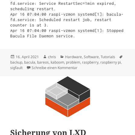
fd.service: Service RestartSec=1min expired, 
scheduling restart.

Apr 16 07:04:00 raspi-vzmon systemd[1]: bacula-
fd.service: Scheduled restart job, restart 
counter is at 3.

Apr 16 07:04:00 raspi-vzmon systemd[1]: Stopped 
Veröffentlicht
Autor
Kategorien
Schla
16. April 2021
chris
Hardware
,
Software
,
Tutorials
am
backup
,
bacula
,
bareos
,
kaboom
,
problem
,
raspberry
,
raspberry pi
,
zu Raspberry Pi und Bacula…
sigfault
Schreibe einen Kommentar
Sicherung von LXD