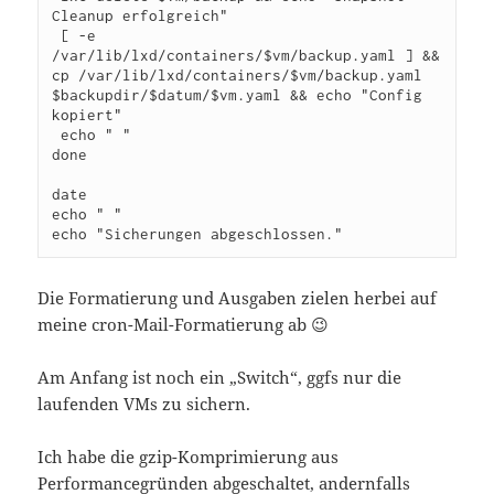
Cleanup erfolgreich"

 [ -e 
/var/lib/lxd/containers/$vm/backup.yaml ] && 
cp /var/lib/lxd/containers/$vm/backup.yaml 
$backupdir/$datum/$vm.yaml && echo "Config 
kopiert"

 echo " "

done

date

echo " "

echo "Sicherungen abgeschlossen."
Die Formatierung und Ausgaben zielen herbei auf
meine cron-Mail-Formatierung ab 😉
Am Anfang ist noch ein „Switch“, ggfs nur die
laufenden VMs zu sichern.
Ich habe die gzip-Komprimierung aus
Performancegründen abgeschaltet, andernfalls