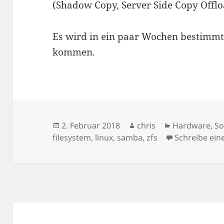
(Shadow Copy, Server Side Copy Offlo
Es wird in ein paar Wochen bestimm
kommen.
Veröffentlicht
Autor
Kategorien
2. Februar 2018
chris
Hardware
,
So
am
filesystem
,
linux
,
samba
,
zfs
Schreibe ei