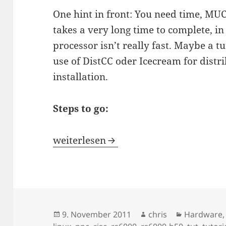
One hint in front: You need time, MU
takes a very long time to complete, i
processor isn’t really fast. Maybe a tu
use of DistCC oder Icecream for distr
installation.
Steps to go:
Gentoo Linux on IBM RS/6000 B50
weiterlesen
Veröffentlicht
Autor
Kategorie
9. November 2011
chris
Hardware
am