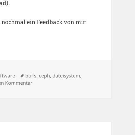
ad).
t nochmal ein Feedback von mir
Schlagwörter
ftware
btrfs
,
ceph
,
dateisystem
,
zu btrfs – Ein Teilerfolg
nen Kommentar