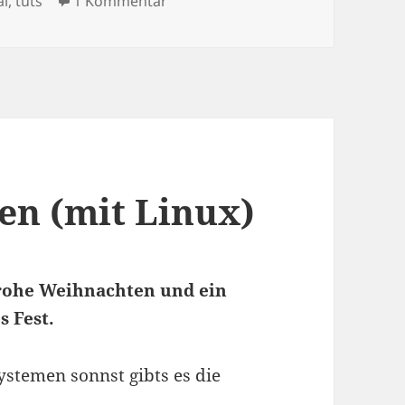
al
,
tuts
1 Kommentar
en (mit Linux)
rohe Weihnachten und ein
s Fest.
ystemen sonnst gibts es die