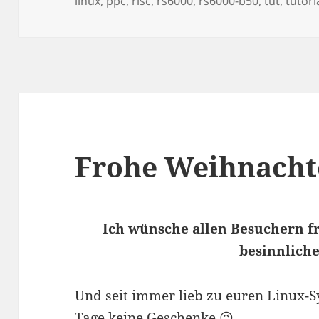
linux
,
ppc
,
risc
,
rs6000
,
rs6000-b50
,
tut
,
tutori
Frohe Weihnacht
Ich wünsche allen Besuchern f
besinnliche
Und seit immer lieb zu euren Linux-S
Tage keine Geschenke 😉