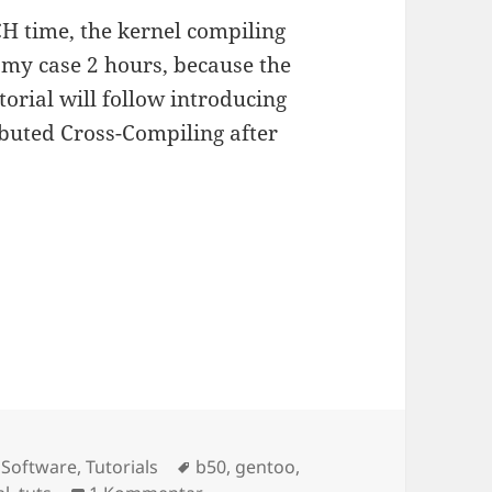
CH time, the kernel compiling
n my case 2 hours, because the
torial will follow introducing
ibuted Cross-Compiling after
n
Schlagwörter
,
Software
,
Tutorials
b50
,
gentoo
,
zu Gentoo Linux on IBM RS/6000 B