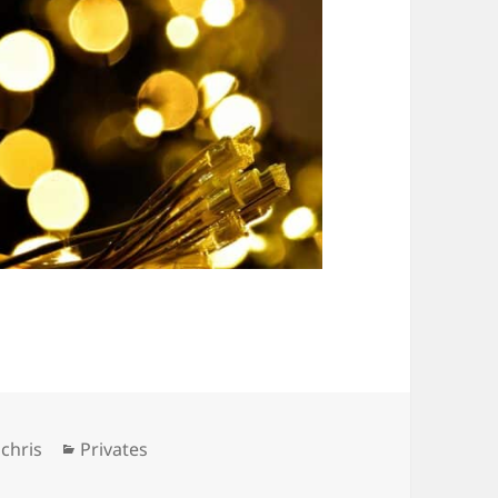
Autor
Kategorien
chris
Privates
achten 2023