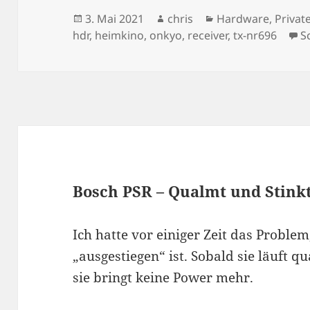
Veröffentlicht
Autor
Kategorien
3. Mai 2021
chris
Hardware
,
Privat
am
hdr
,
heimkino
,
onkyo
,
receiver
,
tx-nr696
S
Bosch PSR – Qualmt und Stink
Ich hatte vor einiger Zeit das Problem
„ausgestiegen“ ist. Sobald sie läuft 
sie bringt keine Power mehr.