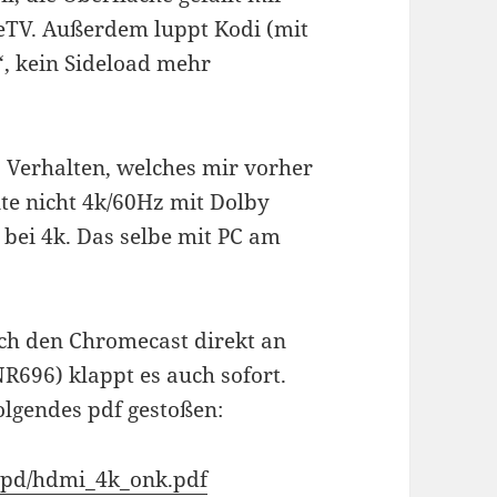
ireTV. Außerdem luppt Kodi (mit
, kein Sideload mehr
s Verhalten, welches mir vorher
nnte nicht 4k/60Hz mit Dolby
 bei 4k. Das selbe mit PC am
ich den Chromecast direkt an
R696) klappt es auch sofort.
olgendes pdf gestoßen:
upd/hdmi_4k_onk.pdf