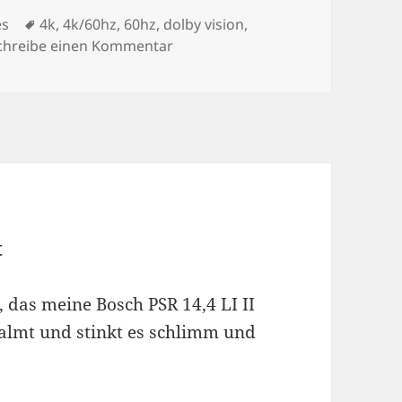
Schlagwörter
es
4k
,
4k/60hz
,
60hz
,
dolby vision
,
zu Onkyo TX-NR696 und 4k/60Hz
chreibe einen Kommentar
t
, das meine Bosch PSR 14,4 LI II
qualmt und stinkt es schlimm und