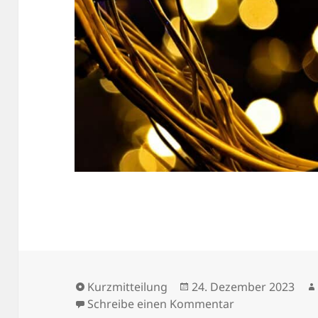
Format
Veröffentlicht
Kurzmitteilung
24. Dezember 2023
am
zu Frohe Weihn
Schreibe einen Kommentar