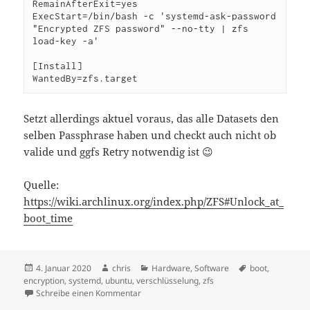
RemainAfterExit=yes

ExecStart=/bin/bash -c 'systemd-ask-password 
"Encrypted ZFS password" --no-tty | zfs 
load-key -a'

[Install]

WantedBy=zfs.target
Setzt allerdings aktuel voraus, das alle Datasets den
selben Passphrase haben und checkt auch nicht ob
valide und ggfs Retry notwendig ist 😉
Quelle:
https://wiki.archlinux.org/index.php/ZFS#Unlock_at_
boot_time
Veröffentlicht
Autor
Kategorien
Schlagwörter
4. Januar 2020
chris
Hardware
,
Software
boot
,
am
encryption
,
systemd
,
ubuntu
,
verschlüsselung
,
zfs
zu Encrypted ZFS Dataset – Unlock @boot
Schreibe einen Kommentar