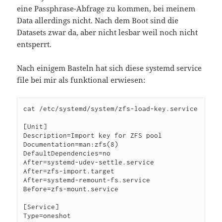
eine Passphrase-Abfrage zu kommen, bei meinem
Data allerdings nicht. Nach dem Boot sind die
Datasets zwar da, aber nicht lesbar weil noch nicht
entsperrt.
Nach einigem Basteln hat sich diese systemd service
file bei mir als funktional erwiesen:
cat /etc/systemd/system/zfs-load-key.service

[Unit]

Description=Import key for ZFS pool

Documentation=man:zfs(8)

DefaultDependencies=no

After=systemd-udev-settle.service

After=zfs-import.target

After=systemd-remount-fs.service

Before=zfs-mount.service

[Service]

Type=oneshot
