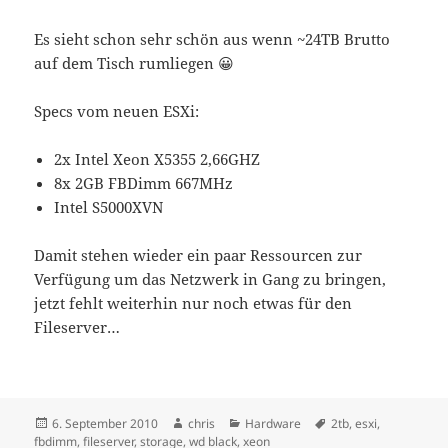
Es sieht schon sehr schön aus wenn ~24TB Brutto
auf dem Tisch rumliegen 😀
Specs vom neuen ESXi:
2x Intel Xeon X5355 2,66GHZ
8x 2GB FBDimm 667MHz
Intel S5000XVN
Damit stehen wieder ein paar Ressourcen zur
Verfügung um das Netzwerk in Gang zu bringen,
jetzt fehlt weiterhin nur noch etwas für den
Fileserver…
Veröffentlicht
Autor
Kategorien
Schlagwörter
6. September 2010
chris
Hardware
2tb
,
esxi
,
am
fbdimm
,
fileserver
,
storage
,
wd black
,
xeon