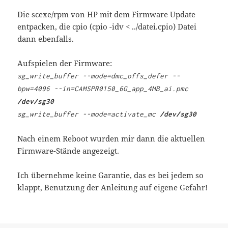
Die scexe/rpm von HP mit dem Firmware Update
entpacken, die cpio (cpio -idv < ../datei.cpio) Datei
dann ebenfalls.
Aufspielen der Firmware:
sg_write_buffer --mode=dmc_offs_defer --
bpw=4096 --in=CAMSPR0150_6G_app_4MB_ai.pmc
/dev/sg30
sg_write_buffer --mode=activate_mc
/dev/sg30
Nach einem Reboot wurden mir dann die aktuellen
Firmware-Stände angezeigt.
Ich übernehme keine Garantie, das es bei jedem so
klappt, Benutzung der Anleitung auf eigene Gefahr!