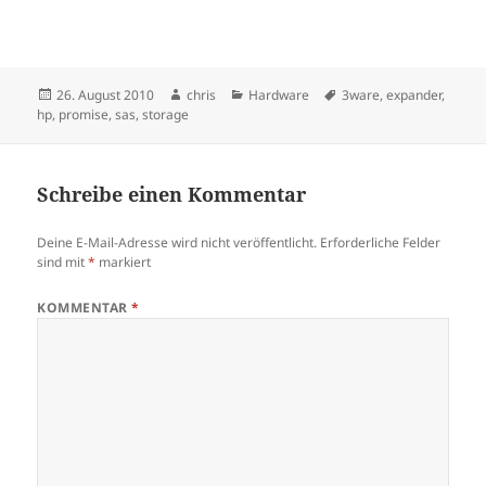
Veröffentlicht
Autor
Kategorien
Schlagwörter
26. August 2010
chris
Hardware
3ware
,
expander
,
am
hp
,
promise
,
sas
,
storage
Schreibe einen Kommentar
Deine E-Mail-Adresse wird nicht veröffentlicht.
Erforderliche Felder
sind mit
*
markiert
KOMMENTAR
*