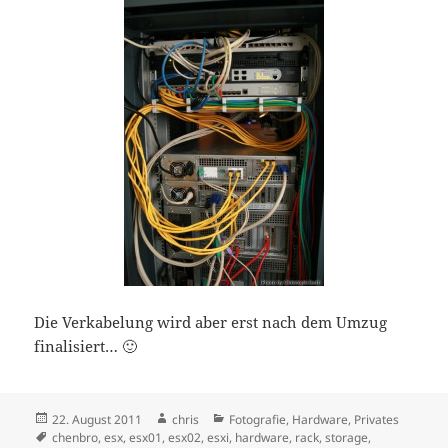
Die Verkabelung wird aber erst nach dem Umzug
finalisiert… 🙂
Veröffentlicht
Autor
Kategorien
22. August 2011
chris
Fotografie
,
Hardware
,
Privates
am
Schlagwörter
chenbro
,
esx
,
esx01
,
esx02
,
esxi
,
hardware
,
rack
,
storage
,