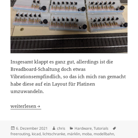
Insgesamt klappt es ganz gut, allerdings ist die
Breadboard-Schaltung doch etwas
Vibrationsempfindlich, so das ich mich ran gemacht
habe diese auf ein Layout für Platinen
umzuwandeln.
Märklin S88 Lichtschranken-Platine
weiterlesen
Veröffentlicht
Autor
Kategorien
Schlagwört
6. Dezember 2021
chris
Hardware
,
Tutorials
am
freerouting
,
kicad
,
lichtschranke
,
märklin
,
moba
,
modellbahn
,