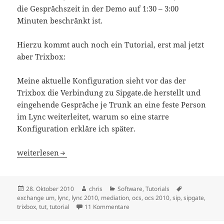
die Gesprächszeit in der Demo auf 1:30 – 3:00
Minuten beschränkt ist.
Hierzu kommt auch noch ein Tutorial, erst mal jetzt
aber Trixbox:
Meine aktuelle Konfiguration sieht vor das der
Trixbox die Verbindung zu Sipgate.de herstellt und
eingehende Gespräche je Trunk an eine feste Person
im Lync weiterleitet, warum so eine starre
Konfiguration erkläre ich später.
OCS / Lync + Trixbox + Sipgate: Es Funktioniert
weiterlesen
Veröffentlicht
Autor
Kategorien
Schlagwörter
28. Oktober 2010
chris
Software
,
Tutorials
am
exchange um
,
lync
,
lync 2010
,
mediation
,
ocs
,
ocs 2010
,
sip
,
sipgate
,
zu OCS / Lync + Trixbox + Sipgate:
trixbox
,
tut
,
tutorial
11 Kommentare