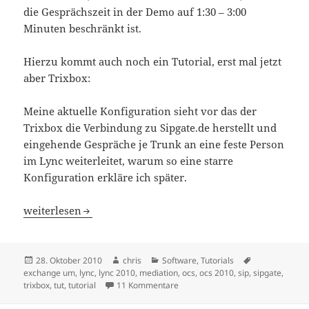
die Gesprächszeit in der Demo auf 1:30 – 3:00
Minuten beschränkt ist.
Hierzu kommt auch noch ein Tutorial, erst mal jetzt
aber Trixbox:
Meine aktuelle Konfiguration sieht vor das der
Trixbox die Verbindung zu Sipgate.de herstellt und
eingehende Gespräche je Trunk an eine feste Person
im Lync weiterleitet, warum so eine starre
Konfiguration erkläre ich später.
OCS / Lync + Trixbox + Sipgate: Es Funktioniert
weiterlesen
Veröffentlicht
Autor
Kategorien
Schlagwörter
28. Oktober 2010
chris
Software
,
Tutorials
am
exchange um
,
lync
,
lync 2010
,
mediation
,
ocs
,
ocs 2010
,
sip
,
sipgate
,
zu OCS / Lync + Trixbox + Sipgate:
trixbox
,
tut
,
tutorial
11 Kommentare